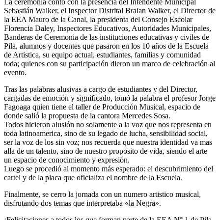
​La ceremonia contó con la presencia del Intendente Municipal
Sebastián Walker, el Inspector Distrital Braian Walker, el Director de
la EEA Mauro de la Canal, la presidenta del Consejo Escolar
Florencia Daley, Inspectores Educativos, Autoridades Municipales,
Banderas de Ceremonia de las instituciones educativas y civiles de
Pila, alumnos y docentes que pasaron en los 10 años de la Escuela
de Artistica, su equipo actual, estudiantes, familias y comunidad
toda; quienes con su participación dieron un marco de celebración al
evento.
​Tras las palabras alusivas a cargo de estudiantes y del Director,
cargadas de emoción y significado, tomó la palabra el profesor Jorge
Fagoaga quien tiene el taller de Producción Musical, espacio de
donde salió la propuesta de la cantora Mercedes Sosa.
Todos hicieron alusión no solamente a la voz que nos representa en
toda latinoamerica, sino de su legado de lucha, sensibilidad social,
ser la voz de los sin voz; nos recuerda que nuestra identidad va mas
alla de un talento, sino de nuestro proposito de vida, siendo el arte
un espacio de conocimiento y expresión.
Luego se procedió al momento más esperado: el descubrimiento del
cartel y de la placa que oficializa el nombre de la Escuela.
Finalmente, se cerro la jornada con un numero artistico musical,
disfrutando dos temas que interpretaba «la Negra».
¡Felicitaciones a todos los que forman parte de la EEA N° 1 de Pila