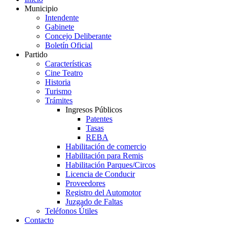
Municipio
Intendente
Gabinete
Concejo Deliberante
Boletín Oficial
Partido
Características
Cine Teatro
Historia
Turismo
Trámites
Ingresos Públicos
Patentes
Tasas
REBA
Habilitación de comercio
Habilitación para Remis
Habilitación Parques/Circos
Licencia de Conducir
Proveedores
Registro del Automotor
Juzgado de Faltas
Teléfonos Útiles
Contacto