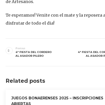
de Artesanos.
Te esperamos! Venite con el mate y la reposera 
disfrutar de todo el dia!
Navegación
de
Previous
4° FIESTA DEL CORDERO
4° FIESTA DEL C
entradas
AL ASADOR PILERO
AL ASADOR 
Related posts
JUEGOS BONAERENSES 2025 – INSCRIPCIONES
ABIERTAS