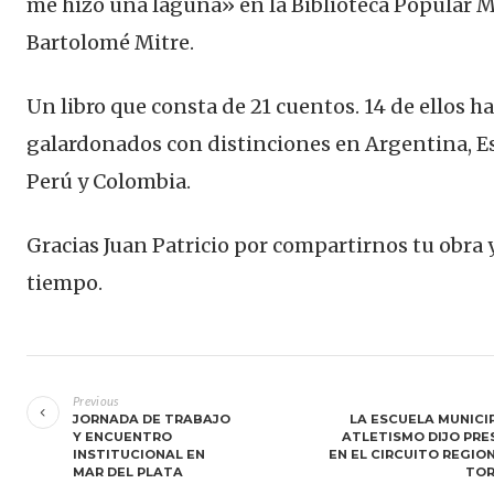
me hizo una laguna» en la Biblioteca Popular 
Bartolomé Mitre.
Un libro que consta de 21 cuentos. 14 de ellos h
galardonados con distinciones en Argentina, E
Perú y Colombia.
Gracias Juan Patricio por compartirnos tu obra 
tiempo.
Navegación
de
Previous
JORNADA DE TRABAJO
LA ESCUELA MUNICI
entradas
Y ENCUENTRO
ATLETISMO DIJO PRE
INSTITUCIONAL EN
EN EL CIRCUITO REGIO
MAR DEL PLATA
TOR