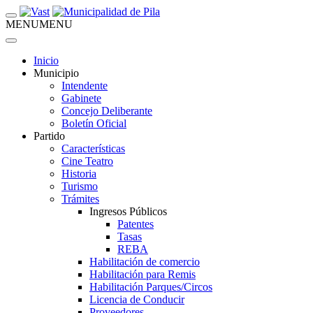
MENU
MENU
Inicio
Municipio
Intendente
Gabinete
Concejo Deliberante
Boletín Oficial
Partido
Características
Cine Teatro
Historia
Turismo
Trámites
Ingresos Públicos
Patentes
Tasas
REBA
Habilitación de comercio
Habilitación para Remis
Habilitación Parques/Circos
Licencia de Conducir
Proveedores