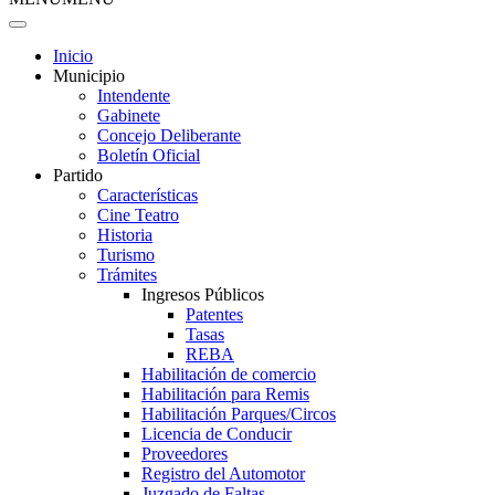
Inicio
Municipio
Intendente
Gabinete
Concejo Deliberante
Boletín Oficial
Partido
Características
Cine Teatro
Historia
Turismo
Trámites
Ingresos Públicos
Patentes
Tasas
REBA
Habilitación de comercio
Habilitación para Remis
Habilitación Parques/Circos
Licencia de Conducir
Proveedores
Registro del Automotor
Juzgado de Faltas