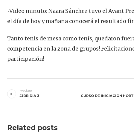
•Video minuto: Naara Sánchez tuvo el Avant Pr
el día de hoy y mañana conocerá el resultado fin
Tanto tenis de mesa como tenís, quedaron fuer
competencia en la zona de grupos! Felicitacion
participación!
Navegación
de
Previous
JJBB DIA 3
CURSO DE INICIACIÓN HOR
entradas
Related posts