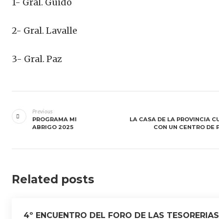
1- Gral. Guido
2- Gral. Lavalle
3- Gral. Paz
Navegación
de
Previous
PROGRAMA MI
LA CASA DE LA PROVINCIA 
entradas
ABRIGO 2025
CON UN CENTRO DE 
Related posts
4º ENCUENTRO DEL FORO DE LAS TESORERIAS