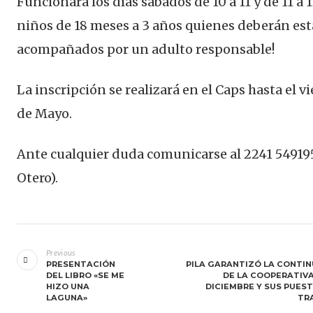
Funcionará los días sabados de 10 a 11 y de 11 a 
niños de 18 meses a 3 años quienes deberán est
acompañados por un adulto responsable!
La inscripción se realizará en el Caps hasta el v
de Mayo.
Ante cualquier duda comunicarse al 2241 54919
Otero).
Navegación
de
Previous
PRESENTACIÓN
PILA GARANTIZÓ LA CONTI
entradas
DEL LIBRO «SE ME
DE LA COOPERATIVA
HIZO UNA
DICIEMBRE Y SUS PUES
LAGUNA»
TR