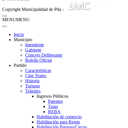
Copyright Municipalidad de Pila -
MENU
MENU
Inicio
Municipio
Intendente
Gabinete
Concejo Deliberante
Boletín Oficial
Partido
Características
Cine Teatro
Historia
Turismo
Trámites
Ingresos Públicos
Patentes
Tasas
REBA
Habilitación de comercio
Habilitación para Remis
Habilitación Parques/Circos