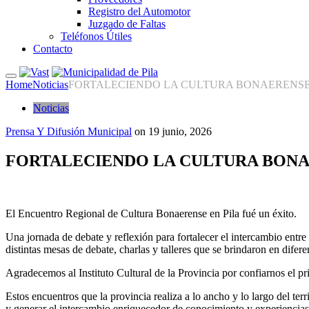
Registro del Automotor
Juzgado de Faltas
Teléfonos Útiles
Contacto
Home
Noticias
FORTALECIENDO LA CULTURA BONAERENS
Noticias
Prensa Y Difusión Municipal
on
19 junio, 2026
FORTALECIENDO LA CULTURA BON
El Encuentro Regional de Cultura Bonaerense en Pila fué un éxito.
Una jornada de debate y reflexión para fortalecer el intercambio entre 
distintas mesas de debate, charlas y talleres que se brindaron en difer
Agradecemos al Instituto Cultural de la Provincia por confiarnos el pri
Estos encuentros que la provincia realiza a lo ancho y lo largo del t
y generar el intercambio enriquecedor de conocimiento y experiencias