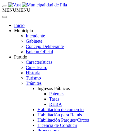
MENU
MENU
Inicio
Municipio
Intendente
Gabinete
Concejo Deliberante
Boletín Oficial
Partido
Características
Cine Teatro
Historia
Turismo
Trámites
Ingresos Públicos
Patentes
Tasas
REBA
Habilitación de comercio
Habilitación para Remis
Habilitación Parques/Circos
Licencia de Conducir
Proveedores