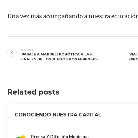
Una vez más acompañando a nuestra educación
Navegación
de
Previous
¡PASAJE A MARDEL! ROBÓTICA A LAS
VIAJ
entradas
FINALES DE LOS JUEGOS BONAERENSES
EXPO
Related posts
CONOCIENDO NUESTRA CAPITAL
Prensa Y Difusión Municipal