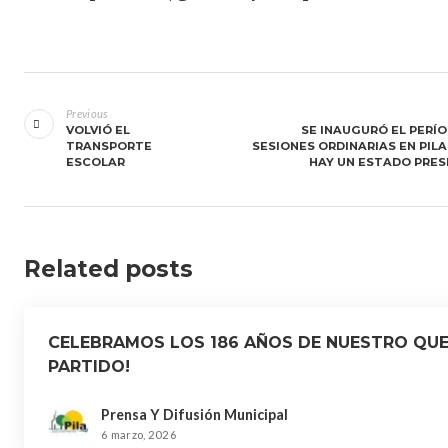
Navegación
de
Previous
VOLVIÓ EL
SE INAUGURÓ EL PERÍ
entradas
TRANSPORTE
SESIONES ORDINARIAS EN PILA
ESCOLAR
HAY UN ESTADO PRES
Related posts
CELEBRAMOS LOS 186 AÑOS DE NUESTRO QU
PARTIDO!
Prensa Y Difusión Municipal
6 marzo, 2026