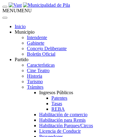
MENU
MENU
Inicio
Municipio
Intendente
Gabinete
Concejo Deliberante
Boletín Oficial
Partido
Características
Cine Teatro
Historia
Turismo
Trámites
Ingresos Públicos
Patentes
Tasas
REBA
Habilitación de comercio
Habilitación para Remis
Habilitación Parques/Circos
Licencia de Conducir
Proveedores