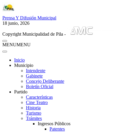
Prensa Y Difusión Municipal
18 junio, 2026
Copyright Municipalidad de Pila -
MENU
MENU
Inicio
Municipio
Intendente
Gabinete
Concejo Deliberante
Boletín Oficial
Partido
Características
Cine Teatro
Historia
Turismo
Trámites
Ingresos Públicos
Patentes