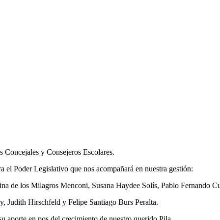
s Concejales y Consejeros Escolares.
ra el Poder Legislativo que nos acompañará en nuestra gestión:
ina de los Milagros Menconi, Susana Haydee Solís, Pablo Fernando Cu
 Judith Hirschfeld y Felipe Santiago Burs Peralta.
u aporte en pos del crecimiento de nuestro querido Pila.