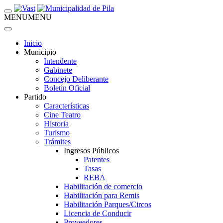
MENU
MENU
Inicio
Municipio
Intendente
Gabinete
Concejo Deliberante
Boletín Oficial
Partido
Características
Cine Teatro
Historia
Turismo
Trámites
Ingresos Públicos
Patentes
Tasas
REBA
Habilitación de comercio
Habilitación para Remis
Habilitación Parques/Circos
Licencia de Conducir
Proveedores