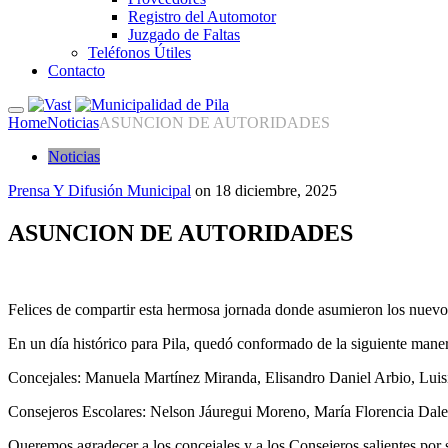
Registro del Automotor
Juzgado de Faltas
Teléfonos Útiles
Contacto
Home
Noticias
ASUNCION DE AUTORIDADES
Noticias
Prensa Y Difusión Municipal
on
18 diciembre, 2025
ASUNCION DE AUTORIDADES
Felices de compartir esta hermosa jornada donde asumieron los nuevo
En un día histórico para Pila, quedó conformado de la siguiente mane
Concejales: Manuela Martínez Miranda, Elisandro Daniel Arbio, Luis
Consejeros Escolares: Nelson Jáuregui Moreno, María Florencia Daley,
Queremos agradecer a los concejales y a los Consejeros salientes por s