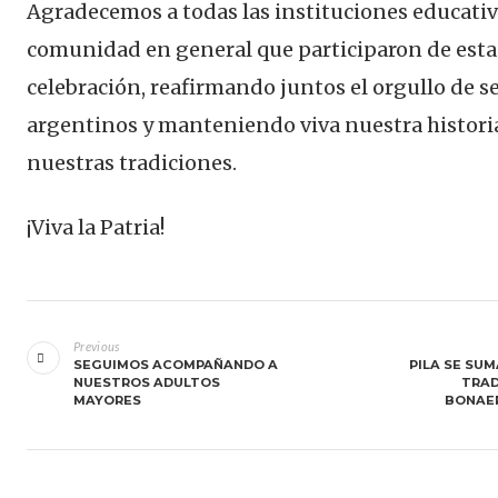
Agradecemos a todas las instituciones educativ
comunidad en general que participaron de esta
celebración, reafirmando juntos el orgullo de s
argentinos y manteniendo viva nuestra histori
nuestras tradiciones.
¡Viva la Patria!
Navegación
de
Previous
SEGUIMOS ACOMPAÑANDO A
PILA SE SUM
entradas
NUESTROS ADULTOS
TRAD
MAYORES
BONAE